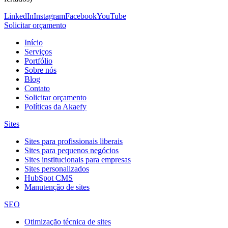
LinkedIn
Instagram
Facebook
YouTube
Solicitar orçamento
Início
Serviços
Portfólio
Sobre nós
Blog
Contato
Solicitar orçamento
Políticas da Akaefy
Sites
Sites para profissionais liberais
Sites para pequenos negócios
Sites institucionais para empresas
Sites personalizados
HubSpot CMS
Manutenção de sites
SEO
Otimização técnica de sites